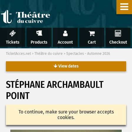
Tickets
Products
Account
Cart
Checkout
TicketAcces.net
>
Théâtre du cuivre
>
Spectacles - Automne 2026
View dates
STÉPHANE ARCHAMBAULT
POINT
To continue, make sure your browser accepts
cookies.