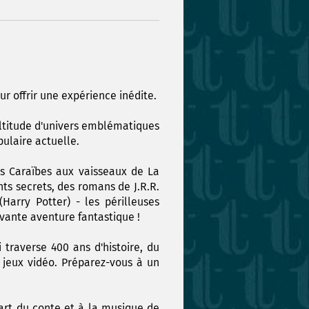
r offrir une expérience inédite.
ultitude d'univers emblématiques
pulaire actuelle.
es Caraïbes aux vaisseaux de La
ts secrets, des romans de J.R.R.
Harry Potter) - les périlleuses
vante aventure fantastique !
traverse 400 ans d'histoire, du
 jeux vidéo. Préparez-vous à un
l'art du conte et à la musique de