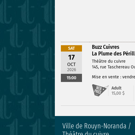
Buzz Cuivres
SAT
La Plume des Péril
17
Théâtre du cuivre
OCT
145, rue Taschereau 
2026
Mise en vente : vendred
15:00
Adult
15,00 $
Ville de Rouyn-Noranda /
Théâtre du cuivre