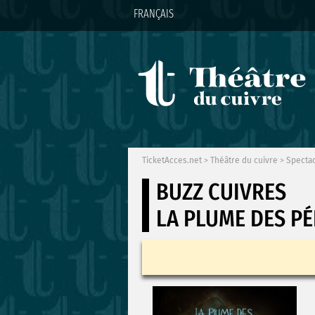
FRANÇAIS
TicketAcces.net
>
Théâtre du cuivre
>
Specta
BUZZ CUIVRES
LA PLUME DES PÉ