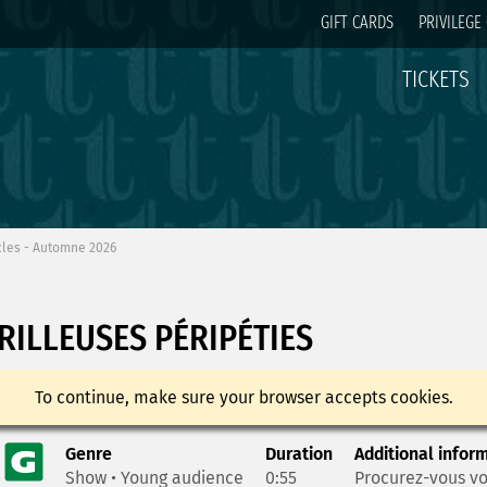
GIFT CARDS
PRIVILEGE
TICKETS
cles - Automne 2026
RILLEUSES PÉRIPÉTIES
To continue, make sure your browser accepts cookies.
Genre
Duration
Additional infor
Show • Young audience
0:55
Procurez-vous vos