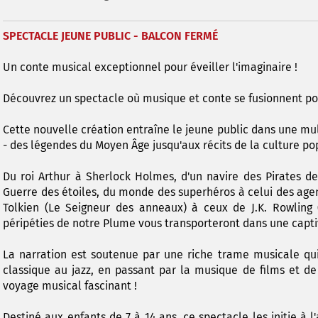
SPECTACLE JEUNE PUBLIC - BALCON FERMÉ
Un conte musical exceptionnel pour éveiller l'imaginaire !
Découvrez un spectacle où musique et conte se fusionnent pou
Cette nouvelle création entraîne le jeune public dans une m
- des légendes du Moyen Âge jusqu'aux récits de la culture po
Du roi Arthur à Sherlock Holmes, d'un navire des Pirates d
Guerre des étoiles, du monde des superhéros à celui des agen
Tolkien (Le Seigneur des anneaux) à ceux de J.K. Rowling (
péripéties de notre Plume vous transporteront dans une capti
La narration est soutenue par une riche trame musicale qui 
classique au jazz, en passant par la musique de films et de
voyage musical fascinant !
Destiné aux enfants de 7 à 14 ans, ce spectacle les initie à 