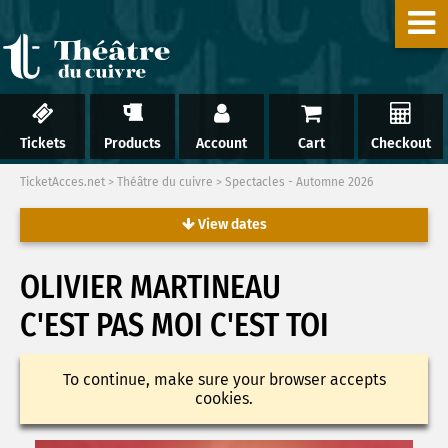
Tickets
Products
Account
Cart
Checkout
TicketAcces.net
>
Théâtre du cuivre
>
Spectacles - Automne 2026
View dates
OLIVIER MARTINEAU
C'EST PAS MOI C'EST TOI
To continue, make sure your browser accepts
cookies.