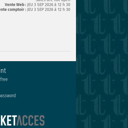
Vente Web :
JEU 3 SEP 2026 à 12 h 30
nte comptoir :
JEU 3 SEP 2026 à 12 h 30
unt
 free
password