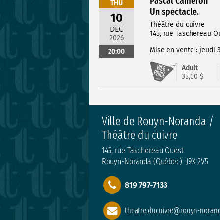
Pascal Cameron
THU
Un spectacle.
10
Théâtre du cuivre
DEC
145, rue Taschereau 
2026
Mise en vente : jeudi 
20:00
Adult
35,00 $
Ville de Rouyn-Noranda /
Théâtre du cuivre
145, rue Taschereau Ouest
Rouyn-Noranda (Québec) J9X 2V5
819 797-7133
theatre.ducuivre@rouyn-norand