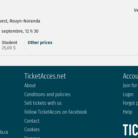
Ve
Ouest, Rouyn-Noranda
3 septembre, 12 h 30
Student
Other prices
25,00 $
TicketAcces.net
Acco
About
Join for
Conditions and policies
Login
Sell tickets with us
Forgot 
Follow TicketAcces on Facebook
Help
Contact
Cookies
a.ca