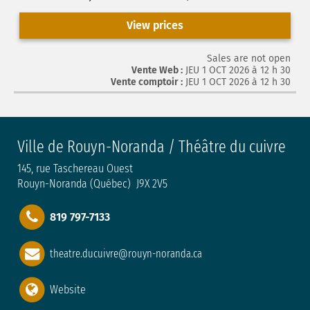
View prices
Sales are not open
Vente Web :
JEU 1 OCT 2026 à 12 h 30
Vente comptoir :
JEU 1 OCT 2026 à 12 h 30
Ville de Rouyn-Noranda / Théâtre du cuivre
145, rue Taschereau Ouest
Rouyn-Noranda (Québec) J9X 2V5
819 797-7133
theatre.ducuivre@rouyn-noranda.ca
Website