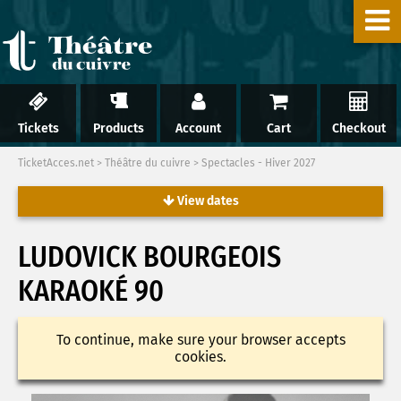
Tickets
Products
Account
Cart
Checkout
TicketAcces.net
>
Théâtre du cuivre
>
Spectacles - Hiver 2027
View dates
LUDOVICK BOURGEOIS
KARAOKÉ 90
To continue, make sure your browser accepts
cookies.