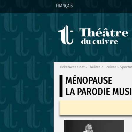
FRANÇAIS
TicketAcces.net
>
Théâtre du cuivre
>
Spectac
MÉNOPAUSE
LA PARODIE MUS