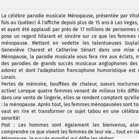
La célèbre parodie musicale Ménopause, présentée par Vitoli
fois au Québec! À l'affiche depuis plus de 15 ans à Las Vegas
et ayant été applaudi par près de 17 millions de personnes d
pose un regard hilarant et sincère sur ce que les femmes vi
ménopause. Mettant en vedette les talentueuses Guylai
Geneviève Charest et Catherine Sénart dans une mise e
Ménopause, la parodie musicale vous fera rire aux éclats, m
des parodies de grands succès musicaux anglophones des
adorez et dont l'adaptation francophone humoristique est s
Lorain.
Pertes de mémoire, bouffées de chaleur, sueurs nocturnes,
active! Lorsque quatre femmes venant de milieux très diffé
dans une vente de lingerie, elles se rendent comptent qu'el
: la ménopause. Après tout, les femmes ménopausées sont to
vaut en rire et transformer ce sujet tabou en une célébra
sororité!
Psst : Les hommes sont également les bienvenus, alors
comprendre ce que vivent les femmes de leur vie... tout en ria
Ménopause, le succès mondial qui défie les règles!