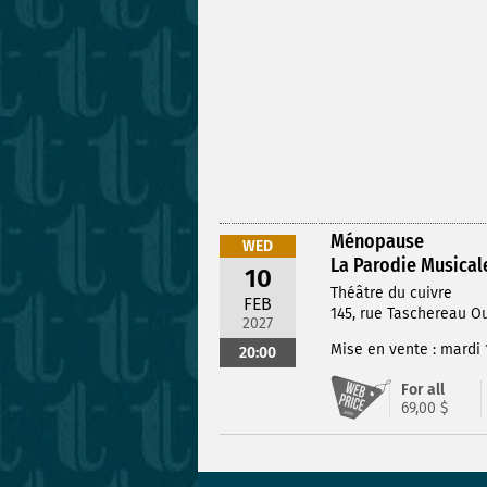
Ménopause
WED
La Parodie Musical
10
Théâtre du cuivre
FEB
145, rue Taschereau O
2027
Mise en vente : mardi 
20:00
For all
69,00 $