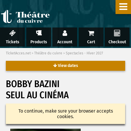
Tickets
Products
Account
Cart
Checkout
TicketAcces.net
>
Théâtre du cuivre
>
Spectacles - Hiver 2027
View dates
BOBBY BAZINI
SEUL AU CINÉMA
To continue, make sure your browser accepts
cookies.