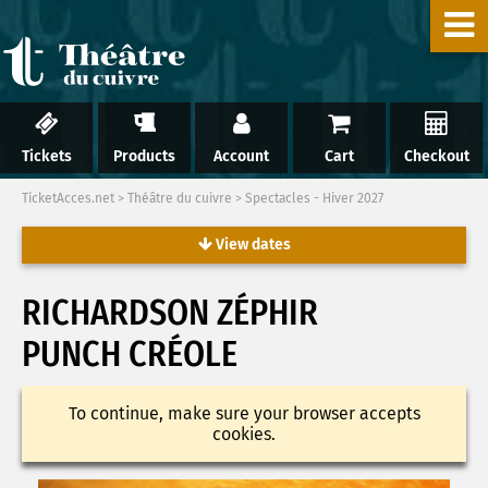
Tickets
Products
Account
Cart
Checkout
TicketAcces.net
>
Théâtre du cuivre
>
Spectacles - Hiver 2027
View dates
RICHARDSON ZÉPHIR
PUNCH CRÉOLE
To continue, make sure your browser accepts
cookies.