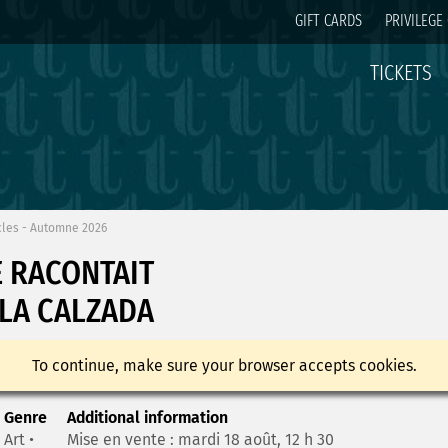
GIFT CARDS
PRIVILEGE
TICKETS
cles - Automne 2026
E RACONTAIT
 LA CALZADA
To continue, make sure your browser accepts cookies.
Genre
Additional information
Art •
Mise en vente : mardi 18 août, 12 h 30