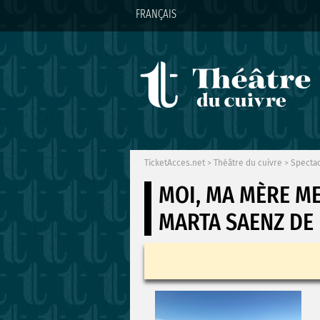
FRANÇAIS
TicketAcces.net
>
Théâtre du cuivre
>
Specta
MOI, MA MÈRE M
MARTA SAENZ DE