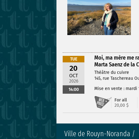
Moi, ma mère me ra
TUE
Marta Saenz de la 
20
Théâtre du cuivre
OCT
145, rue Taschereau O
2026
Mise en vente : mardi 
14:00
For all
20,00 $
Ville de Rouyn-Noranda /