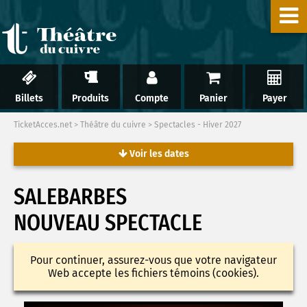
Billets
Produits
Compte
Panier
Payer
TicketAcces.net
>
Théâtre du cuivre
>
Spectacles - Hiver 2027
Voir les dates
SALEBARBES
NOUVEAU SPECTACLE
Pour continuer, assurez-vous que votre navigateur
Web accepte les fichiers témoins (cookies).