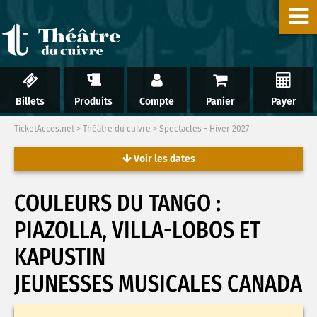
Billets
Produits
Compte
Panier
Payer
TicketAcces.net
>
Théâtre du cuivre
>
Spectacles - Hiver 2027
Voir les dates
COULEURS DU TANGO :
PIAZOLLA, VILLA-LOBOS ET
KAPUSTIN
JEUNESSES MUSICALES CANADA