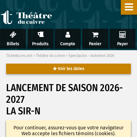
Billets
Produits
Compte
Panier
Payer
TicketAcces.net
>
Théâtre du cuivre
>
Spectacles - Automne 2026
Voir les dates
LANCEMENT DE SAISON 2026-
2027
LA SIR-N
Pour continuer, assurez-vous que votre navigateur
Web accepte les fichiers témoins (cookies).